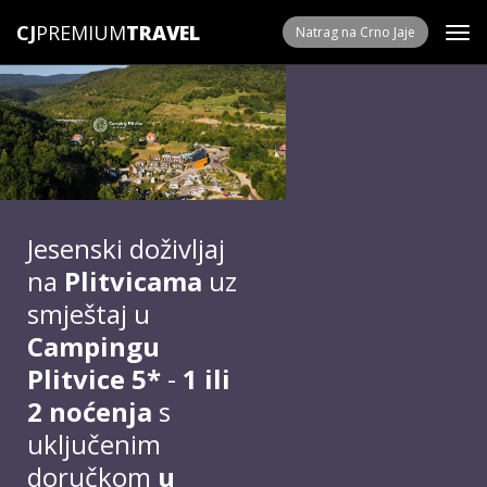
CJ
PREMIUM
Natrag na Crno Jaje
Jesenski doživljaj
na
Plitvicama
uz
smještaj u
Campingu
Plitvice 5*
-
1 ili
2 noćenja
s
uključenim
doručkom
u