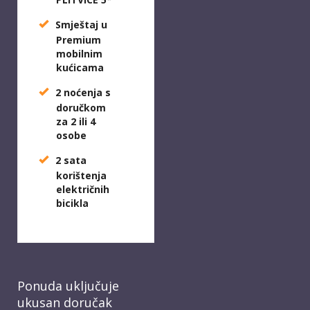
Smještaj u
Premium
mobilnim
kućicama
2 noćenja s
doručkom
za
2 ili 4
osobe
2 sata
korištenja
električnih
bicikla
Ponuda uključuje
ukusan doručak