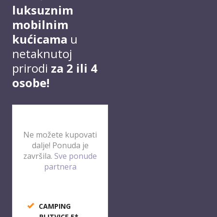
luksuznim
mobilnim
kućicama
u
netaknutoj
prirodi
za 2 ili 4
osobe!
Ne možete kupovati
dalje! Ponuda je
završila.
Sve ponude
partnera
CAMPING
PLITVICE 5*