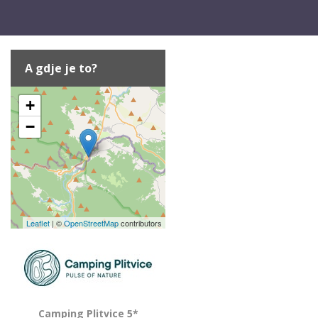
A gdje je to?
+
−
Leaflet
| ©
OpenStreetMap
contributors
Camping Plitvice 5*