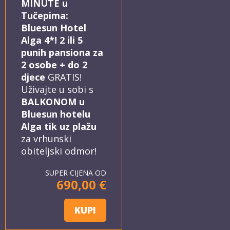
MINUTE u
Tučepima:
Bluesun Hotel
Alga 4*! 2 ili 5
punih pansiona za
2 osobe + do 2
djece
GRATIS!
Uživajte u sobi s
BALKONOM u
Bluesun hotelu
Alga tik uz plažu
za vrhunski
obiteljski odmor!
SUPER CIJENA OD
690,00 €
KUPI