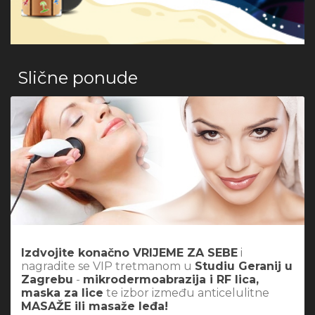
Slične ponude
Izdvojite konačno VRIJEME ZA SEBE
i
nagradite se VIP tretmanom u
Studiu Geranij u
Zagrebu
-
mikrodermoabrazija i RF lica,
maska za lice
te izbor između anticelulitne
MASAŽE ili masaže leđa!