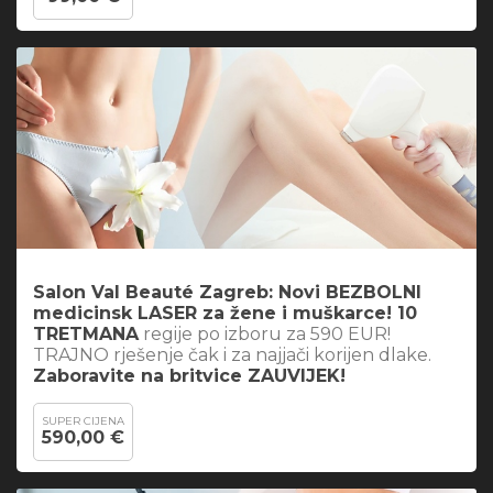
Salon Val Beauté Zagreb: Novi BEZBOLNI
medicinsk LASER za žene i muškarce! 10
TRETMANA
regije po izboru za 590 EUR!
TRAJNO rješenje čak i za najjači korijen dlake.
Zaboravite na britvice ZAUVIJEK!
SUPER CIJENA
590,00 €