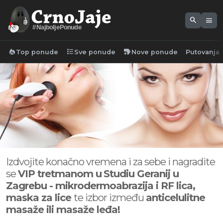
search
menu
#NajboljePonude
local_fire_department
format_list_bulleted
new_label
Top ponude
Sve ponude
Nove ponude
Putovanja
Izdvojite konačno vremena i za sebe i nagradite
se
VIP tretmanom u
Studiu Geranij u
Zagrebu - mikrodermoabrazija i RF lica,
maska za lice
te izbor između
anticelulitne
masaže ili masaže leđa!