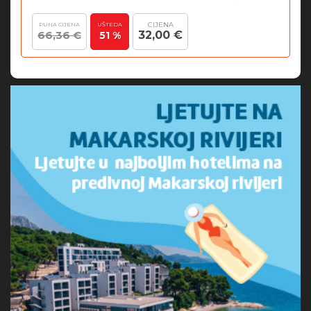
CIJENA
PUNA CIJENA
UŠTEDA
66,36 €
32,00 €
51 %