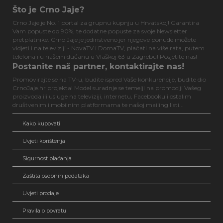
Što je Crno Jaje?
Crno Jaje je No. 1 portal za grupnu kupnju u Hrvatskoj! Garantira
Vam popuste do 90%, te dodatne popuste za svoje Newsletter
pretplatnike. Crno Jaje je jedinstveno jer njegove ponude možete
vidjeti i na televiziji - NovaTV i DomaTV, plaćati na više rata, putem
telefona i u našem dućanu u Vlaškoj 63 u Zagrebu! Posjetite nas!
Postanite naš partner, kontaktirajte nas!
Promovirajte se na TV-u, budite ispred Vaše konkurencije, budite dio
CrnoJaje.hr projekta! Model suradnje se temelji na promociji Vašeg
proizvoda ili usluge na televiziji, internetu, Facebooku i ostalim
društvenim i mobilnim platformama te našoj mailing listi...
Kako kupovati
Uvjeti korištenja
Sigurnost plaćanja
Zaštita osobnih podataka
Uvjeti prodaje
Pravila o povratu