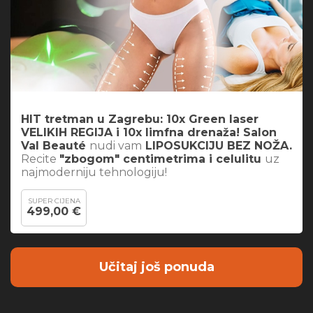
HIT tretman u Zagrebu: 10x Green laser
VELIKIH REGIJA i 10x limfna drenaža! Salon
Val Beauté
nudi vam
LIPOSUKCIJU BEZ NOŽA.
Recite
"zbogom" centimetrima i celulitu
uz
najmoderniju tehnologiju!
SUPER CIJENA
499,00 €
Učitaj još ponuda