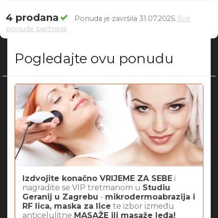
4 prodana
Ponuda je završila 31.07.2025.
Sve
ponude partnera
Pogledajte ovu ponudu
Izdvojite konačno VRIJEME ZA SEBE
i
nagradite se VIP tretmanom u
Studiu
Geranij u Zagrebu
-
mikrodermoabrazija i
RF lica, maska za lice
te izbor između
anticelulitne
MASAŽE ili masaže leđa!