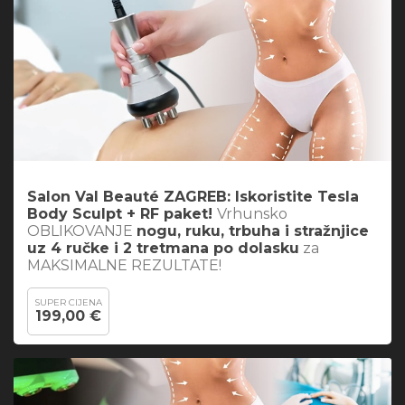
Salon Val Beauté ZAGREB: Iskoristite
Tesla
Body Sculpt + RF paket
!
Vrhunsko
OBLIKOVANJE
nogu, ruku, trbuha i stražnjice
uz 4 ručke i 2 tretmana po dolasku
za
MAKSIMALNE REZULTATE!
SUPER CIJENA
199,00 €