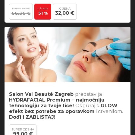
CIJENA
PUNA CIJENA
UŠTEDA
66,36 €
32,00 €
51 %
Salon Val Beauté Zagreb
predstavlja
HYDRAFACIAL Premium – najmoćniju
tehnologiju za tvoje lice!
Osiguraj si
GLOW
efekt bez potrebe za oporavkom
i crvenilom.
Dođi i ZABLISTAJ!
SUPER CIJENA
99,00 €