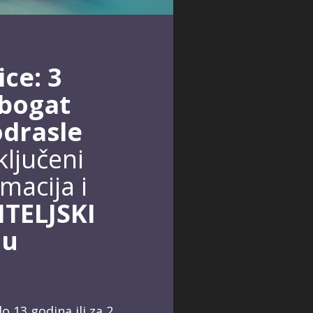
ce: 3
 bogat
drasle
ključeni
macija i
ITELJSKI
 u
o 13 godina ili za 2