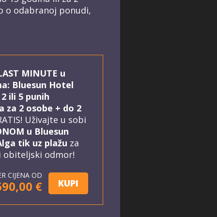
no o odabranoj ponudi,
LAST MINUTE u
a: Bluesun Hotel
2 ili 5 punih
a za 2 osobe + do 2
ATIS! Uživajte u sobi
NOM u Bluesun
lga tik uz plažu
za
 obiteljski odmor!
ER CIJENA OD
KUPI
690,00 €