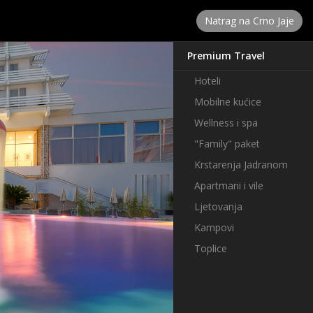
Natrag na Crno Jaje
Premium Travel
Hoteli
Mobilne kućice
Wellness i spa
"Family" paket
Krstarenja Jadranom
Apartmani i vile
Ljetovanja
Kampovi
Toplice