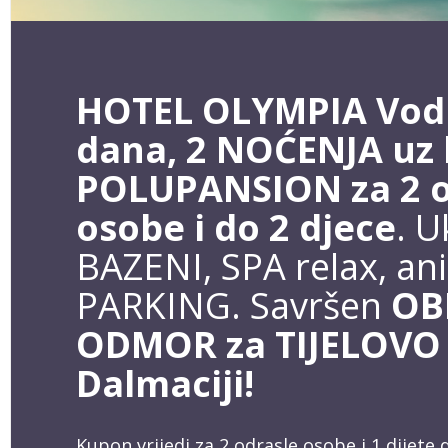
HOTEL OLYMPIA Vodi
dana, 2 NOĆENJA uz
POLUPANSION za 2 o
osobe i do 2 djece
. U
BAZENI, SPA relax, ani
PARKING. Savršen
OB
ODMOR za TIJELOVO
Dalmaciji!
Kupon vrijedi za 2 odrasle osobe i 1 dijete d