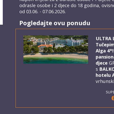
odrasle osobe i 2 djece do 18 godina, ovis
od 03.06. - 07.06.2026.
Pogledajte ovu ponudu
ULTRA 
Tučepim
Alga 4*! 
pansion
djece
GR
s
BALKO
hotelu A
vrhunski
SUP