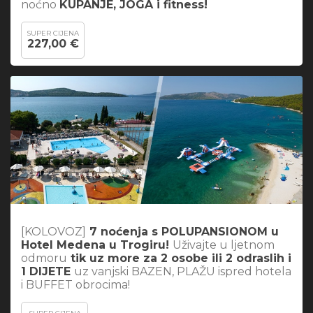
noćno
KUPANJE, JOGA i fitness!
SUPER CIJENA
227,00 €
[KOLOVOZ]
7 noćenja s POLUPANSIONOM u
Hotel Medena u Trogiru!
Uživajte u ljetnom
odmoru
tik uz more za 2 osobe ili 2 odraslih i
1 DIJETE
uz vanjski BAZEN, PLAŽU ispred hotela
i BUFFET obrocima!