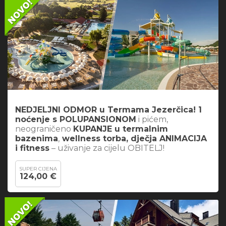
NEDJELJNI ODMOR u Termama Jezerčica! 1
noćenje s POLUPANSIONOM
i pićem,
neograničeno
KUPANJE u termalnim
bazenima
,
wellness torba, dječja ANIMACIJA
i fitness
– uživanje za cijelu OBITELJ!
SUPER CIJENA
124,00 €