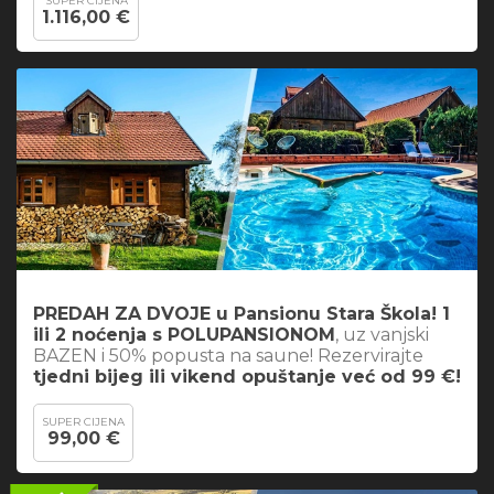
SUPER CIJENA
1.116,00 €
PREDAH ZA DVOJE u Pansionu Stara Škola! 1
ili 2 noćenja s POLUPANSIONOM
, uz vanjski
BAZEN i 50% popusta na saune! Rezervirajte
tjedni bijeg ili vikend opuštanje već od 99 €!
SUPER CIJENA
99,00 €