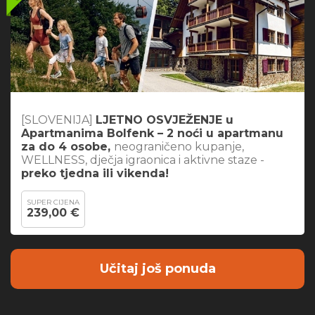
[SLOVENIJA]
LJETNO OSVJEŽENJE u
Apartmanima Bolfenk – 2 noći u apartmanu
za do 4 osobe,
neograničeno kupanje,
WELLNESS, dječja igraonica i aktivne staze -
preko tjedna ili vikenda!
SUPER CIJENA
239,00 €
Učitaj još ponuda