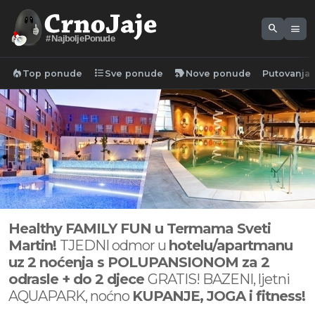
search
menu
#NajboljePonude
local_fire_department
format_list_bulleted
new_label
Top ponude
Sve ponude
Nove ponude
Putovanja
Healthy FAMILY FUN u Termama Sveti
Martin!
TJEDNI odmor u
hotelu/apartmanu
uz 2 noćenja s POLUPANSIONOM za 2
odrasle + do 2 djece
GRATIS! BAZENI, ljetni
AQUAPARK, noćno
KUPANJE, JOGA i fitness!