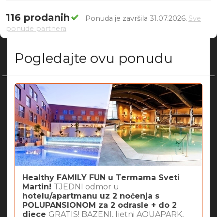
116 prodanih
Ponuda je završila 31.07.2026.
Sve
ponude partnera
Pogledajte ovu ponudu
Healthy FAMILY FUN u Termama Sveti
Martin!
TJEDNI odmor u
hotelu/apartmanu uz 2 noćenja s
POLUPANSIONOM za 2 odrasle + do 2
djece
GRATIS! BAZENI, ljetni AQUAPARK,