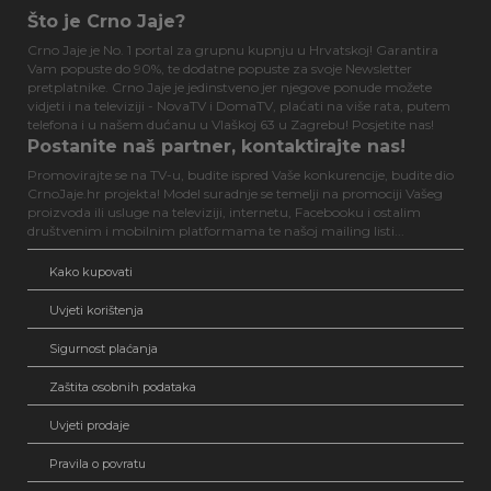
Što je Crno Jaje?
Crno Jaje je No. 1 portal za grupnu kupnju u Hrvatskoj! Garantira
Vam popuste do 90%, te dodatne popuste za svoje Newsletter
pretplatnike. Crno Jaje je jedinstveno jer njegove ponude možete
vidjeti i na televiziji - NovaTV i DomaTV, plaćati na više rata, putem
telefona i u našem dućanu u Vlaškoj 63 u Zagrebu! Posjetite nas!
Postanite naš partner, kontaktirajte nas!
Promovirajte se na TV-u, budite ispred Vaše konkurencije, budite dio
CrnoJaje.hr projekta! Model suradnje se temelji na promociji Vašeg
proizvoda ili usluge na televiziji, internetu, Facebooku i ostalim
društvenim i mobilnim platformama te našoj mailing listi...
Kako kupovati
Uvjeti korištenja
Sigurnost plaćanja
Zaštita osobnih podataka
Uvjeti prodaje
Pravila o povratu