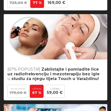
725,00 €
169,00 €
77 %
[67% POPUSTA!]
Zablistajte i pomladite lice
uz radiofrekvenciju i mezoterapiju bez igle
u
studiu za njegu tijela Touch u Varaždinu!
CIJENA
PUNA CIJENA
UŠTEDA
179,00 €
59,00 €
67 %