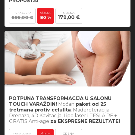
PROPUŠTA!
CIJENA
PUNA CIJENA
UŠTEDA
895,00 €
179,00 €
80 %
POTPUNA TRANSFORMACIJA U SALONU
TOUCH VARAŽDIN!
Moćan
paket od 25
tretmana protiv celulita
: Maderoterapija,
Drenaža, 4D Kavitacija, Lipo laser i TESLA RF +
GRATIS Anti-age
za EKSPRESNE REZULTATE!
CIJENA
PUNA CIJENA
UŠTEDA