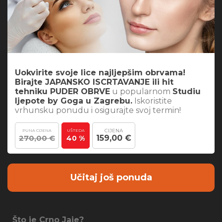
Uokvirite svoje lice najljepšim obrvama!
Birajte JAPANSKO ISCRTAVANJE ili hit
tehniku PUDER OBRVE
u popularnom
Studiu
ljepote by Goga u Zagrebu.
Iskoristite
vrhunsku ponudu i osigurajte svoj termin!
CIJENA
PUNA CIJENA
UŠTEDA
270,00 €
159,00 €
40 %
Učitaj još ponuda
Što je Crno Jaje?