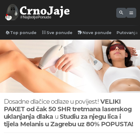
search
menu
#NajboljePonude
local_fire_department
format_list_bulleted
new_label
Top ponude
Sve ponude
Nove ponude
Putovanja
Dosadne dlačice odlaze u povijest!
VELIKI
PAKET od čak 50 SHR tretmana laserskog
uklanjanja dlaka
u
Studiu za njegu lica i
tijela Melanis u Zagrebu uz 80% POPUSTA!