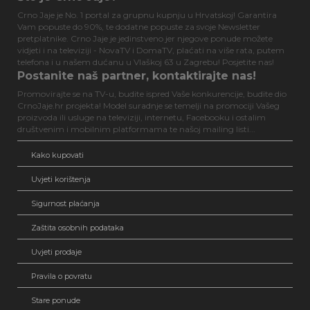
Crno Jaje je No. 1 portal za grupnu kupnju u Hrvatskoj! Garantira
Vam popuste do 90%, te dodatne popuste za svoje Newsletter
pretplatnike. Crno Jaje je jedinstveno jer njegove ponude možete
vidjeti i na televiziji - NovaTV i DomaTV, plaćati na više rata, putem
telefona i u našem dućanu u Vlaškoj 63 u Zagrebu! Posjetite nas!
Postanite naš partner, kontaktirajte nas!
Promovirajte se na TV-u, budite ispred Vaše konkurencije, budite dio
CrnoJaje.hr projekta! Model suradnje se temelji na promociji Vašeg
proizvoda ili usluge na televiziji, internetu, Facebooku i ostalim
društvenim i mobilnim platformama te našoj mailing listi...
Kako kupovati
Uvjeti korištenja
Sigurnost plaćanja
Zaštita osobnih podataka
Uvjeti prodaje
Pravila o povratu
Stare ponude