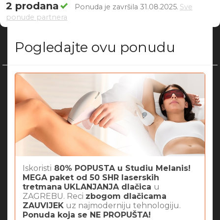
2 prodana
Ponuda je završila 31.08.2025.
Sve
ponude partnera
Pogledajte ovu ponudu
Iskoristi
80% POPUSTA u Studiu Melanis!
MEGA paket od 50 SHR laserskih
tretmana
UKLANJANJA dlačica
u
ZAGREBU. Reci
zbogom dlačicama
ZAUVIJEK
uz najmoderniju tehnologiju.
Ponuda koja se NE PROPUŠTA!