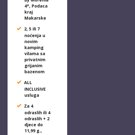
4*, Podaca
kraj
Makarske
2, 5 ili 7
noćenja
u
novim
kamping
vilama sa
privatnim
grijanim
bazenom
ALL
INCLUSIVE
usluga
Z
a 4
odraslih ili
4
odraslih + 2
djece do
11,99 g.
,