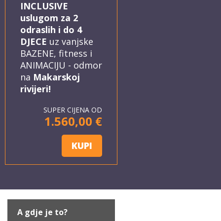
INCLUSIVE
uslugom za 2
odraslih i do 4
DJECE
uz vanjske
BAZENE, fitness i
ANIMACIJU - odmor
na
Makarskoj
rivijeri!
SUPER CIJENA OD
1.560,00 €
KUPI
A gdje je to?