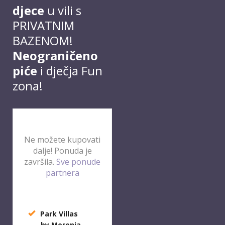
djece
u vili s
PRIVATNIM
BAZENOM!
Neograničeno
piće
i dječja Fun
zona!
Ne možete kupovati
dalje! Ponuda je
završila.
Sve ponude
partnera
Park Villas
by Morenia