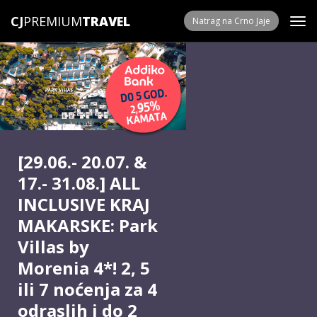
CJ
PREMIUM
Natrag na Crno Jaje
[
29.06.- 20.07. &
17.- 31.08.
]
ALL
INCLUSIVE KRAJ
MAKARSKE: Park
Villas by
Morenia 4*! 2, 5
ili 7 noćenja za 4
odraslih i do 2