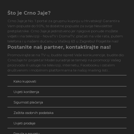
Što je Crno Jaje?
Crno Jaje je No. 1 portal za grupnu kupnju u Hrvatskoj! Garantira
Vam popuste do 90%, te dodatne popuste za svoje Newsletter
pretplatnike. Crno Jaje je jedinstveno jer njegove ponude možete
vidjeti i na televiziji - NovaTV i DomaTV, plaćati na više rata, putem
telefona i u našem dućanu u Vlaškoj 63 u Zagrebu! Posjetite nas!
Postanite naš partner, kontaktirajte nas!
Promovirajte se na TV-u, budite ispred Vaše konkurencije, budite dio
CrnoJaje.hr projekta! Model suradnje se temelji na promociji Vašeg
proizvoda ili usluge na televiziji, internetu, Facebooku i ostalim
društvenim i mobilnim platformama te našoj mailing listi...
Kako kupovati
Uvjeti korištenja
Sigurnost plaćanja
Zaštita osobnih podataka
Uvjeti prodaje
Pravila o povratu