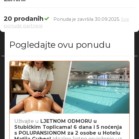
20 prodanih
Ponuda je završila 30.09.2025.
Sve
ponude partnera
Pogledajte ovu ponudu
Uživajte u
LJETNOM ODMORU u
Stubičkim Toplicama! 6 dana i 5 noćenja
s POLUPANSIONOM za 2 osobe u Hotelu
Matija Gubec!
Idealno ljetno osvježenje uz