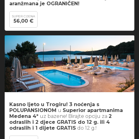
aranžmana je OGRANIČEN!
SUPER CIJENA
56,00 €
Kasno ljeto u Trogiru! 3 noćenja s
POLUPANSIONOM
u
Superior apartmanima
Medena 4*
uz bazene! Birajte opciju za
2
odraslih i 2 djece GRATIS do 12 g. ili 4
odraslih i 1 dijete GRATIS
do 12 g.!