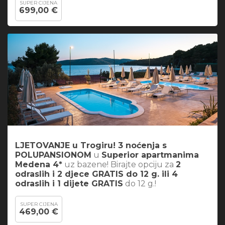
SUPER CIJENA
699,00 €
LJETOVANJE u Trogiru! 3 noćenja s
POLUPANSIONOM
u
Superior apartmanima
Medena 4*
uz bazene! Birajte opciju za
2
odraslih i 2 djece GRATIS do 12 g. ili 4
odraslih i 1 dijete GRATIS
do 12 g.!
SUPER CIJENA
469,00 €