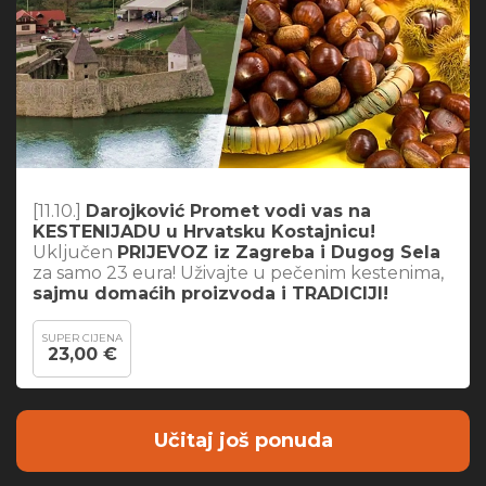
[11.10.]
Darojković Promet vodi vas na
KESTENIJADU u Hrvatsku Kostajnicu!
Uključen
PRIJEVOZ iz Zagreba i Dugog Sela
za samo 23 eura! Uživajte u pečenim kestenima,
sajmu domaćih proizvoda i TRADICIJI!
SUPER CIJENA
23,00 €
Učitaj još ponuda