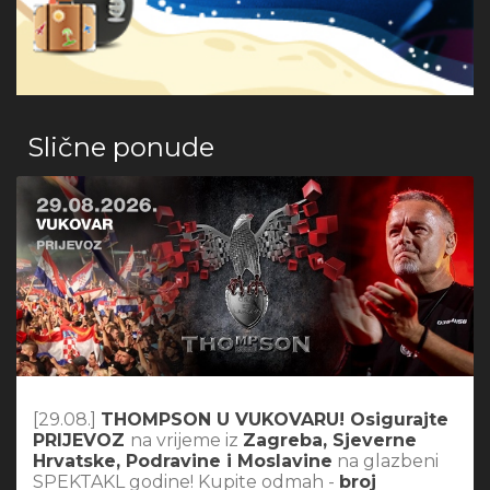
Slične ponude
[29.08.]
THOMPSON U VUKOVARU! Osigurajte
PRIJEVOZ
na vrijeme iz
Zagreba, Sjeverne
Hrvatske, Podravine i Moslavine
na glazbeni
SPEKTAKL godine! Kupite odmah -
broj