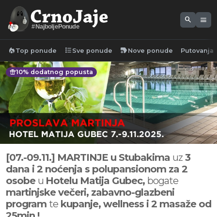
search
menu
#NajboljePonude
local_fire_department
format_list_bulleted
new_label
Top ponude
Sve ponude
Nove ponude
Putovanja
featured_seasonal_and_gifts
10% dodatnog popusta
[07.-09.11.] MARTINJE u Stubakima
uz
3
dana i 2 noćenja s polupansionom za 2
osobe
u
Hotelu Matija Gubec,
bogate
martinjske večeri, zabavno-glazbeni
program
te
kupanje, wellness i 2 masaže od
25min.!